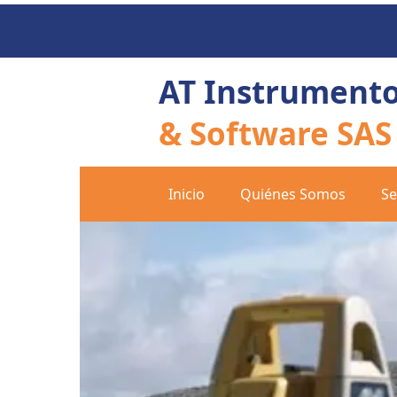
AT Instrument
& Software SAS
Inicio
Quiénes Somos
Se